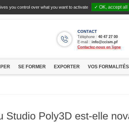
Facebook (Customer Chat) is disabled.
✓ Allow
ives you control over what you want to activate
✓ OK, accept all
CONTACT
Téléphone :
40 47 27 00
E-mail :
info@ccism.pf
Contactez-nous en ligne
PPER
SE FORMER
EXPORTER
VOS FORMALITÉS
 Studio Poly3D est-elle nov