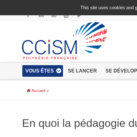
Aller au contenu principal
This site uses cookies and g
VOUS ÊTES
SE LANCER
SE DÉVELO
Accueil
>
En quoi la pédagogie du