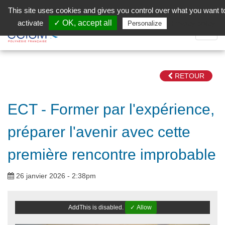
Aller au contenu principal
Facebook (Customer Chat) is disabled.
✓ Allow
This site uses cookies and gives you control over what you want t
activate
✓ OK, accept all
Privacy policy
Personalize
Dépli
la
Navig
RETOUR
ECT - Former par l'expérience,
préparer l'avenir avec cette
première rencontre improbable
26 janvier 2026 - 2:38pm
AddThis is disabled.
✓ Allow