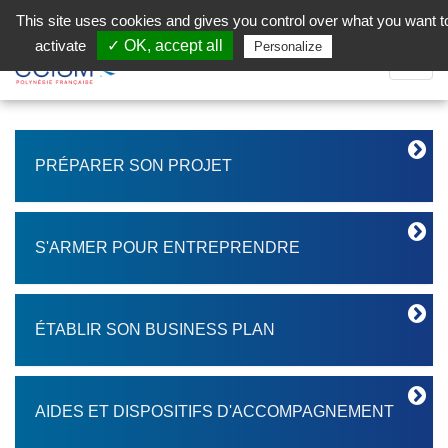
Aller au contenu principal
Facebook (Customer Chat) is disabled.
✓ Allow
This site uses cookies and gives you control over what you want t
activate
✓ OK, accept all
Privacy policy
Personalize
Dépli
la
Navig
PRÉPARER SON PROJET
S'ARMER POUR ENTREPRENDRE
ÉTABLIR SON BUSINESS PLAN
AIDES ET DISPOSITIFS D'ACCOMPAGNEMENT