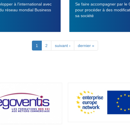
lopper à l'international avec
Se faire accompagner par le
 du réseau mondial Business
pour procéder à des modifica
sa société
1
2
suivant ›
dernier »