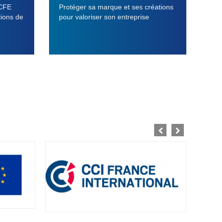
 CFE
Protéger sa marque et ses créations
tions de
pour valoriser son entreprise