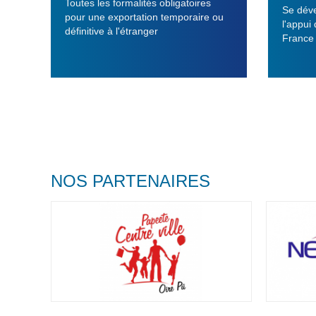
Toutes les formalités obligatoires
Se déve
pour une exportation temporaire ou
l'appui
définitive à l'étranger
France
Pages
NOS PARTENAIRES