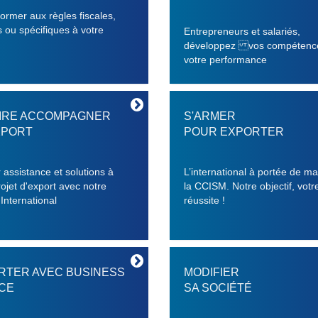
ormer aux règles fiscales,
s ou spécifiques à votre
Entrepreneurs et salariés,
développez vos compéten
votre performance
AIRE ACCOMPAGNER
S'ARMER
XPORT
POUR EXPORTER
 assistance et solutions à
L’international à portée de m
rojet d'export avec notre
la CCISM. Notre objectif, votr
 International
réussite !
RTER AVEC BUSINESS
MODIFIER
CE
SA SOCIÉTÉ