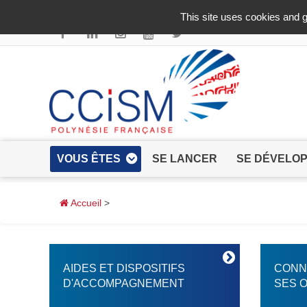
Aller au contenu principal
This site uses cookies and g
VOUS ÊTES
SE LANCER
SE DÉVELO
Accueil
>
AIDES ET DISPOSITIFS
CONN
D'ACCOMPAGNEMENT
SES O