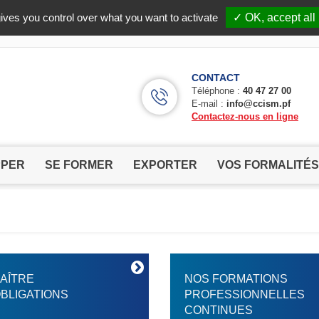
Facebook (Customer Chat) is disabled.
✓ Allow
ives you control over what you want to activate
✓ OK, accept all
CONTACT
Téléphone :
40 47 27 00
E-mail :
info@ccism.pf
Contactez-nous en ligne
PPER
SE FORMER
EXPORTER
VOS FORMALITÉS
AÎTRE
NOS FORMATIONS
BLIGATIONS
PROFESSIONNELLES
CONTINUES