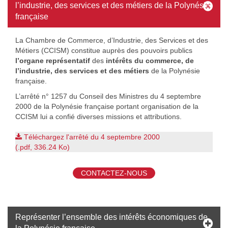
l’industrie, des services et des métiers de la Polynésie
française
La Chambre de Commerce, d’Industrie, des Services et des
Métiers (CCISM) constitue auprès des pouvoirs publics
l’organe représentatif
des
intérêts du commerce, de
l’industrie, des services et des métiers
de la Polynésie
française.
L’arrêté n° 1257 du Conseil des Ministres du 4 septembre
2000 de la Polynésie française portant organisation de la
CCISM lui a confié diverses missions et attributions.
Téléchargez l'arrêté du 4 septembre 2000
(.pdf, 336.24 Ko)
arrete-1257-cm-du-04-09-2000.pdf
CONTACTEZ-NOUS
Représenter l’ensemble des intérêts économiques de