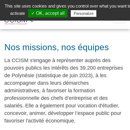
Aller au contenu principal
Facebook (Customer Chat) is disabled.
✓ Allow
This site uses cookies and gives you control over what you want t
activate
✓ OK, accept all
Privacy policy
Personalize
Dépli
la
Navig
Nos missions, nos équipes
La CCISM s'engage à représenter auprès des
pouvoirs publics les intérêts des 39.200 entreprises
de Polynésie (statistique de juin 2023), à les
accompagner dans leurs démarches
administratives, à favoriser la formation
professionnelle des chefs d’entreprise et des
salariés. Elle a également pour vocation d'étudier,
concevoir, animer, développer l’espace public pour
favoriser l'activité économique.