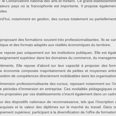
: le Conservatoire national des arts et métiers. Ce grand établisseme
plusieurs pays où la francophonie est importante. Il propose égaleme
sites.
rd’hui, notamment en gestion, des cursus totalement ou partiellement
 proposant des formations souvent très professionnalisantes. Ils se ca
tique et des formats adaptés aux réalités économiques du territoire.
 ne repose pas uniquement sur les institutions publiques. Elle est ég
d’enseignement supérieur dans les domaines du commerce, du managemen
 éléments. Elle repose d’abord sur leur capacité à proposer des form
une économie composée majoritairement de petites et moyennes entr
uisition de compétences directement mobilisables dans les organisation
 dimension professionnalisante des cursus, reposant notamment sur l’i
 de périodes d’immersion en entreprise. Ces modalités pédagogiques cont
ions proposées par ces établissements s’inscrit également dans un cadre 
ur des dispositifs nationaux de reconnaissance, tels que l’inscription 
s acquises et la valeur des diplômes sur le marché du travail. Dans 
ent supérieur, participant à la diversification de l’offre de formatio