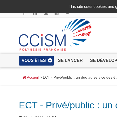
Aller au contenu principal
This site uses cookies and g
VOUS ÊTES
SE LANCER
SE DÉVELO
Accueil
> ECT - Privé/public : un duo au service des ét
ECT - Privé/public : un