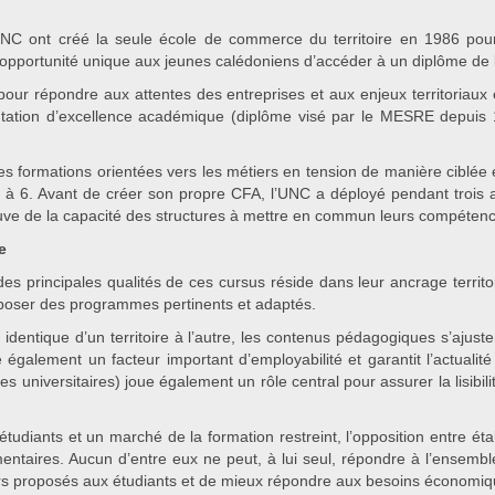
I-NC ont créé la seule école de commerce du territoire en 1986 p
 opportunité unique aux jeunes calédoniens d’accéder à un diplôme de
pour répondre aux attentes des entreprises et aux enjeux territoriaux e
éputation d’excellence académique (diplôme visé par le MESRE depuis 1
formations orientées vers les métiers en tension de manière ciblée e
 à 6. Avant de créer son propre CFA, l’UNC a déployé pendant trois 
euve de la capacité des structures à mettre en commun leurs compéten
e
des principales qualités de ces cursus réside dans leur ancrage territ
roposer des programmes pertinents et adaptés.
 identique d’un territoire à l’autre, les contenus pédagogiques s’ajus
e également un facteur important d’employabilité et garantit l’actuali
grades universitaires) joue également un rôle central pour assurer la lisi
étudiants et un marché de la formation restreint, l’opposition entre ét
mentaires. Aucun d’entre eux ne peut, à lui seul, répondre à l’ensem
rcours proposés aux étudiants et de mieux répondre aux besoins économiqu