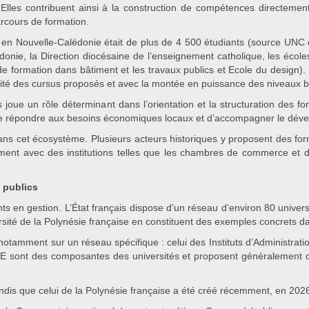
. Elles contribuent ainsi à la construction de compétences directemen
parcours de formation.
en Nouvelle-Calédonie était de plus de 4 500 étudiants (source UNC et
édonie, la Direction diocésaine de l’enseignement catholique, les écol
 formation dans bâtiment et les travaux publics et Ecole du design). 
sité des cursus proposés et avec la montée en puissance des niveaux ba
s joue un rôle déterminant dans l’orientation et la structuration des
e répondre aux besoins économiques locaux et d’accompagner le dével
dans cet écosystème. Plusieurs acteurs historiques y proposent des f
mment avec des institutions telles que les chambres de commerce et d’
s publics
ts en gestion. L’État français dispose d’un réseau d’environ 80 unive
ersité de la Polynésie française en constituent des exemples concrets dan
e notamment sur un réseau spécifique : celui des Instituts d’Administrat
IAE sont des composantes des universités et proposent généralement de
ndis que celui de la Polynésie française a été créé récemment, en 202