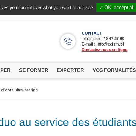
Facebook (Customer Chat) is disabled.
✓ Allow
ives you control over what you want to activate
✓ OK, accept all
CONTACT
Téléphone :
40 47 27 00
E-mail :
info@ccism.pf
Contactez-nous en ligne
PPER
SE FORMER
EXPORTER
VOS FORMALITÉS
udiants ultra-marins
 duo au service des étudiants