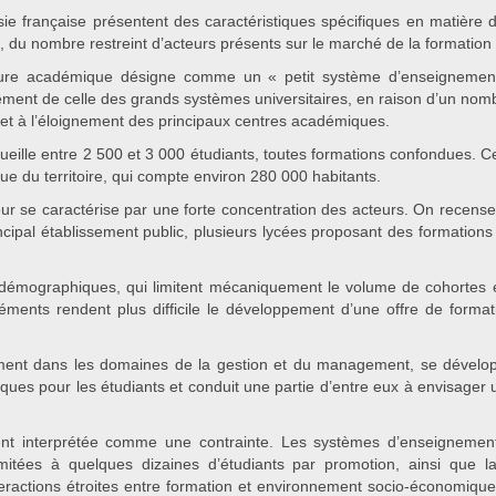
sie française présentent des caractéristiques spécifiques en matière 
, du nombre restreint d’acteurs présents sur le marché de la formation
rature académique désigne comme un « petit système d’enseignement
lement de celle des grands systèmes universitaires, en raison d’un nombr
té et à l’éloignement des principaux centres académiques.
eille entre 2 500 et 3 000 étudiants, toutes formations confondues. 
que du territoire, qui compte environ 280 000 habitants.
r se caractérise par une forte concentration des acteurs. On recense 
rincipal établissement public, plusieurs lycées proposant des formati
rs démographiques, qui limitent mécaniquement le volume de cohortes 
éléments rendent plus difficile le développement d’une offre de forma
amment dans les domaines de la gestion et du management, se dével
ues pour les étudiants et conduit une partie d’entre eux à envisager une
ment interprétée comme une contrainte. Les systèmes d’enseignemen
limitées à quelques dizaines d’étudiants par promotion, ainsi que l
nteractions étroites entre formation et environnement socio-économiq