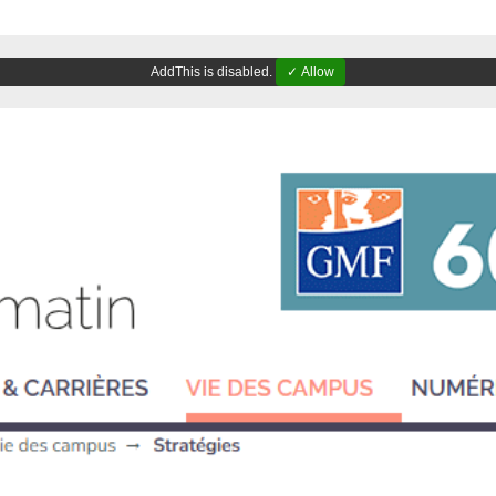
AddThis is disabled.
✓ Allow