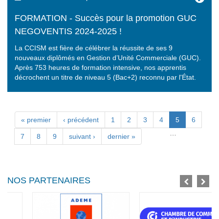
FORMATION - Succès pour la promotion GUC
NEGOVENTIS 2024-2025 !
La CCISM est fière de célébrer la réussite de ses 9
nouveaux diplômés en Gestion d’Unité Commerciale (GUC).
Après 753 heures de formation intensive, nos apprentis
décrochent un titre de niveau 5 (Bac+2) reconnu par l'État.
Pages
« premier
‹ précédent
1
2
3
4
5
6
…
7
8
9
suivant ›
dernier »
NOS PARTENAIRES