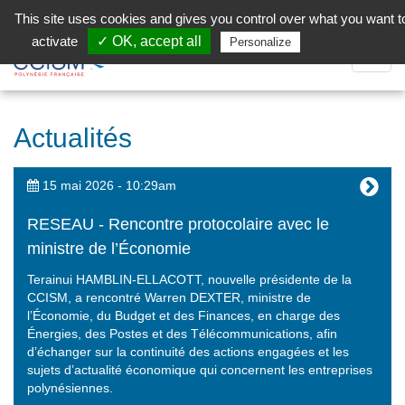
Aller au contenu principal
Facebook (Customer Chat) is disabled.
✓ Allow
This site uses cookies and gives you control over what you want t
activate
✓ OK, accept all
Privacy policy
Personalize
Dépli
la
Navig
Actualités
15 mai 2026 - 10:29am
RESEAU - Rencontre protocolaire avec le
ministre de l’Économie
Terainui HAMBLIN-ELLACOTT, nouvelle présidente de la
CCISM, a rencontré Warren DEXTER, ministre de
l’Économie, du Budget et des Finances, en charge des
Énergies, des Postes et des Télécommunications, afin
d’échanger sur la continuité des actions engagées et les
sujets d’actualité économique qui concernent les entreprises
polynésiennes.