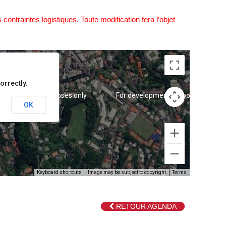
contraintes logistiques. Toute modification fera l’objet
orrectly.
 development purposes only
For development purposes only
OK
Keyboard shortcuts
Image may be subject to copyright
Terms
RETOUR AGENDA
 development purposes only
For development purposes only