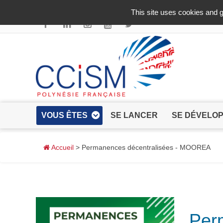
Aller au contenu principal
This site uses cookies and g
VOUS ÊTES
SE LANCER
SE DÉVELO
Accueil
> Permanences décentralisées - MOOREA
Per