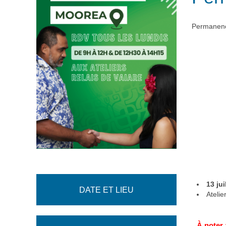
Permanenc
13 jui
DATE ET LIEU
Ateli
À noter 