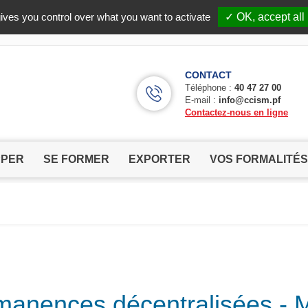
Facebook (Customer Chat) is disabled.
✓ Allow
ives you control over what you want to activate
✓ OK, accept all
CONTACT
Téléphone :
40 47 27 00
E-mail :
info@ccism.pf
Contactez-nous en ligne
PPER
SE FORMER
EXPORTER
VOS FORMALITÉS
manences décentralisées 