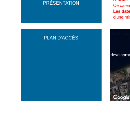
PRÉSENTATION
Ce calend
Les dat
d’une mi
PLAN D'ACCÈS
For developme
For developme