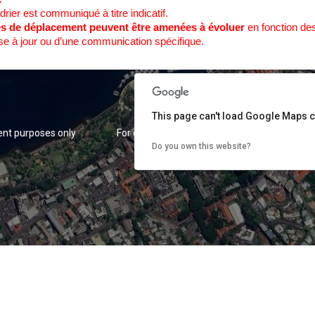
rier est communiqué à titre indicatif.
es de déplacement peuvent être amenées à évoluer
en fonction des 
se à jour ou d’une communication spécifique.
This page can't load Google Maps c
nt purposes only
For development purposes only
For
Do you own this website?
nt purposes only
For development purposes only
For