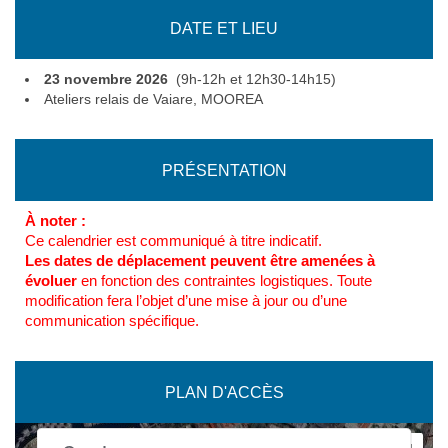
DATE ET LIEU
23 novembre 2026
(9h-12h et 12h30-14h15)
Ateliers relais de Vaiare, MOOREA
PRÉSENTATION
À noter :
Ce calendrier est communiqué à titre indicatif.
Les dates de déplacement peuvent être amenées à
évoluer
en fonction des contraintes logistiques. Toute
modification fera l’objet d’une mise à jour ou d’une
communication spécifique.
PLAN D'ACCÈS