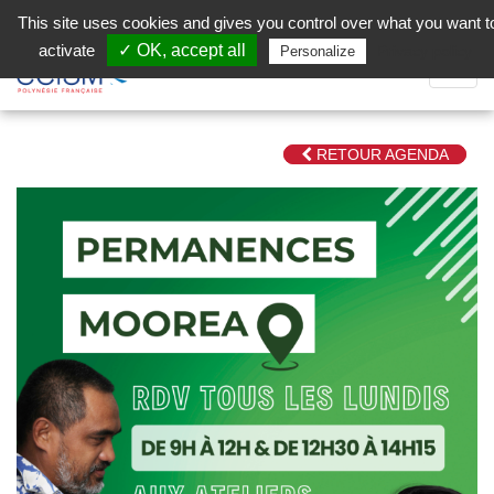
Aller au contenu principal
Facebook (Customer Chat) is disabled.
✓ Allow
This site uses cookies and gives you control over what you want t
activate
✓ OK, accept all
Privacy policy
Personalize
Dépli
la
Navig
RETOUR AGENDA