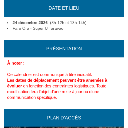
DATE ET LIEU
24 décembre 2026
(8h-12h et 13h-14h)
Fare Ora - Super U Taravao
PRÉSENTATION
À noter :
Ce calendrier est communiqué à titre indicatif.
Les dates de déplacement peuvent être amenées à
évoluer
en fonction des contraintes logistiques. Toute
modification fera l’objet d’une mise à jour ou d’une
communication spécifique.
PLAN D'ACCÈS