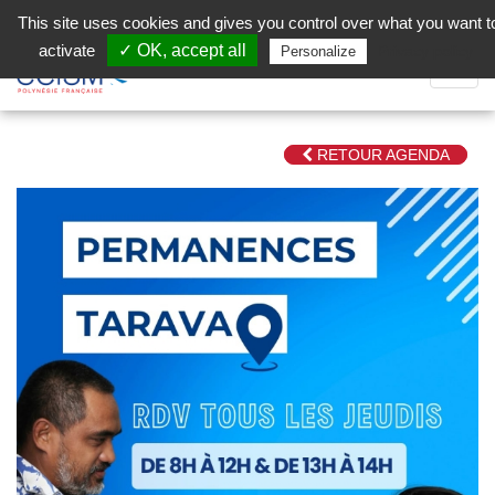
Aller au contenu principal
Facebook (Customer Chat) is disabled.
✓ Allow
This site uses cookies and gives you control over what you want t
activate
✓ OK, accept all
Privacy policy
Personalize
Dépli
la
Navig
RETOUR AGENDA