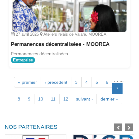
27 avril 2026
Ateliers relais de Vaiare, MOOREA
Permanences décentralisées - MOOREA
Permanences décentralisées
Entreprise
…
…
Pages
« premier
‹ précédent
3
4
5
6
7
8
9
10
11
12
suivant ›
dernier »
NOS PARTENAIRES