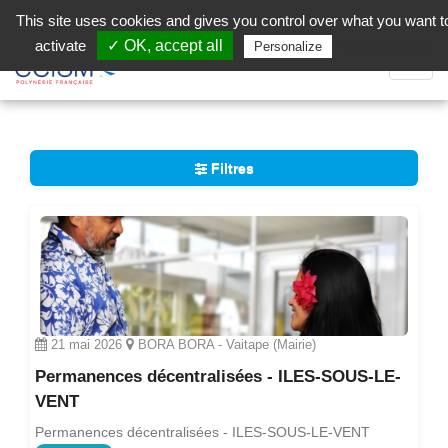
Aller au contenu principal
Facebook (Customer Chat) is disabled.
✓ Allow
This site uses cookies and gives you control over what you want t
activate
✓ OK, accept all
Privacy policy
Personalize
Dépli
la
Navig
Filtres
21 mai 2026
BORA BORA - Vaitape (Mairie)
Permanences décentralisées - ILES-SOUS-LE-
VENT
Permanences décentralisées - ILES-SOUS-LE-VENT