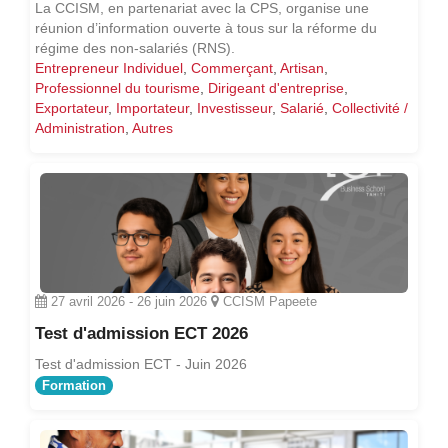
La CCISM, en partenariat avec la CPS, organise une
réunion d’information ouverte à tous sur la réforme du
régime des non-salariés (RNS).
Entrepreneur Individuel
,
Commerçant
,
Artisan
,
Professionnel du tourisme
,
Dirigeant d'entreprise
,
Exportateur
,
Importateur
,
Investisseur
,
Salarié
,
Collectivité /
Administration
,
Autres
27 avril 2026
-
26 juin 2026
CCISM Papeete
Test d'admission ECT 2026
Test d'admission ECT - Juin 2026
Formation