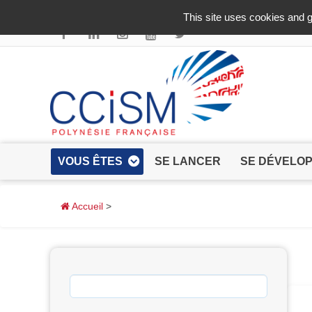
Aller au contenu principal
This site uses cookies and g
VOUS ÊTES
SE LANCER
SE DÉVELO
Accueil
>