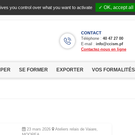
Facebook (Customer Chat) is disabled.
✓ Allow
ives you control over what you want to activate
✓ OK, accept all
CONTACT
Téléphone :
40 47 27 00
E-mail :
info@ccism.pf
Contactez-nous en ligne
PPER
SE FORMER
EXPORTER
VOS FORMALITÉS
23 mars 2026
Ateliers relais de Vaiare,
MOOREA