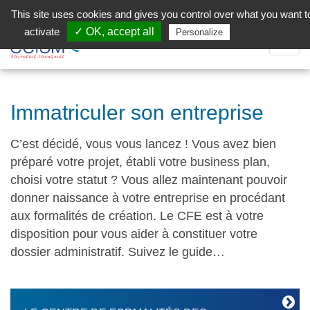
Aller au contenu principal
Facebook (Customer Chat) is disabled.
✓ Allow
This site uses cookies and gives you control over what you want t
activate
✓ OK, accept all
Privacy policy
Personalize
Dépli
la
Navig
Immatriculer son entreprise
C’est décidé, vous vous lancez ! Vous avez bien
préparé votre projet, établi votre business plan,
choisi votre statut ? Vous allez maintenant pouvoir
donner naissance à votre entreprise en procédant
aux formalités de création. Le CFE est à votre
disposition pour vous aider à constituer votre
dossier administratif. Suivez le guide…