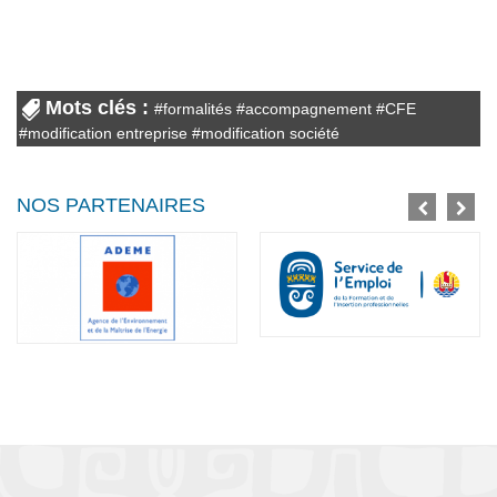
Mots clés :
#
formalités
#
accompagnement
#
CFE
#
modification entreprise
#
modification société
NOS PARTENAIRES