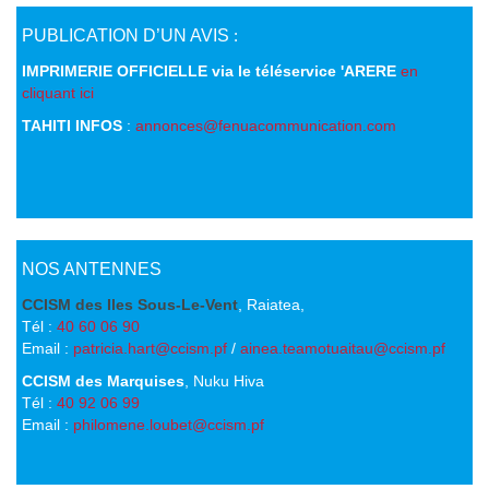
PUBLICATION D’UN AVIS
:
IMPRIMERIE OFFICIELLE via le téléservice 'ARERE
en
cliquant ici
TAHITI INFOS
:
annonces@fenuacommunication.com
NOS ANTENNES
CCISM des Iles Sous-Le-Vent
, Raiatea,
Tél :
40 60 06 90
Email :
patricia.hart@ccism.pf
/
ainea.teamotuaitau@ccism.pf
CCISM des Marquises
, Nuku Hiva
Tél :
40 92 06 99
Email :
philomene.loubet@ccism.pf