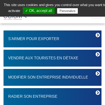
Aller au contenu principal
Facebook (Customer Chat) is disabled.
✓ Allow
This site uses cookies and gives you control over what you want t
activate
✓ OK, accept all
Privacy policy
Personalize
Dépli
la
Navig
S'ARMER POUR EXPORTER
VENDRE AUX TOURISTES EN DÉTAXE
MODIFIER SON ENTREPRISE INDIVIDUELLE
RADIER SON ENTREPRISE