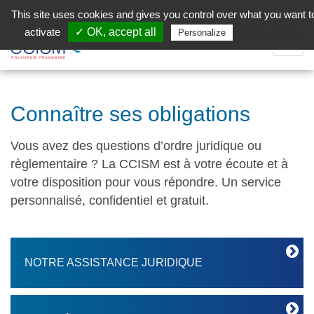
Aller au contenu principal
Facebook (Customer Chat) is disabled.
✓ Allow
This site uses cookies and gives you control over what you want t
activate
✓ OK, accept all
Privacy policy
Personalize
Dépli
la
Navig
Connaître ses obligations
Vous avez des questions d’ordre juridique ou
règlementaire ? La CCISM est à votre écoute et à
votre disposition pour vous répondre. Un service
personnalisé, confidentiel et gratuit.
NOTRE ASSISTANCE JURIDIQUE