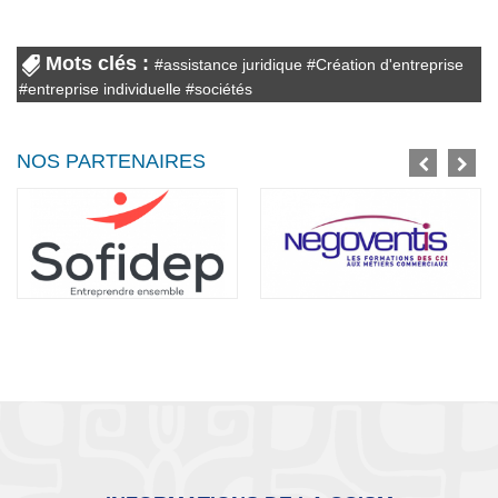
Mots clés :
#
assistance juridique
#
Création d'entreprise
#
entreprise individuelle
#
sociétés
NOS PARTENAIRES