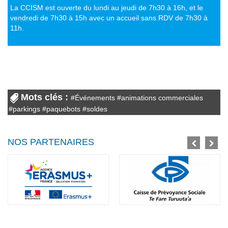
La CCISM est ouverte du lundi au jeudi de 7h30 à 16h, et le
vendredi de 7h30 à 15h avec un accueil sans RDV de 7h30 à
11h.
Mots clés :
#
Événements
#
animations commerciales
#
parkings
#
paquebots
#
soldes
NOS PARTENAIRES