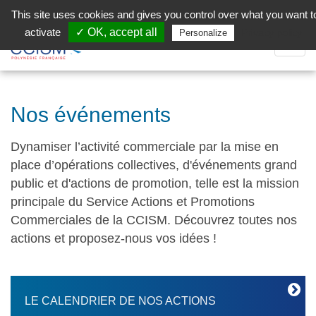
Aller au contenu principal
Facebook (Customer Chat) is disabled.
✓ Allow
This site uses cookies and gives you control over what you want t
activate
✓ OK, accept all
Privacy policy
Personalize
Dépli
la
Navig
Nos événements
Dynamiser l’activité commerciale par la mise en
place d’opérations collectives, d'événements grand
public et d'actions de promotion, telle est la mission
principale du Service Actions et Promotions
Commerciales de la CCISM. Découvrez toutes nos
actions et proposez-nous vos idées !
LE CALENDRIER DE NOS ACTIONS