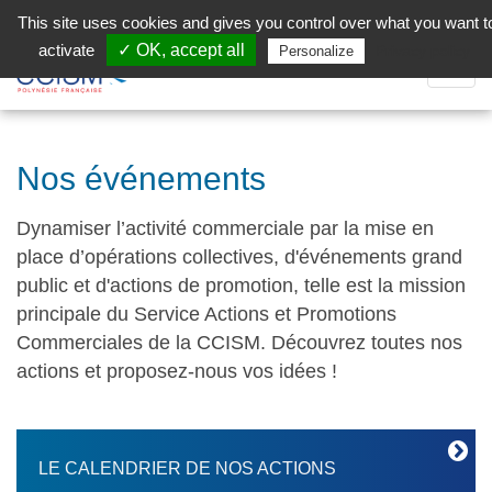
Aller au contenu principal
Facebook (Customer Chat) is disabled.
✓ Allow
This site uses cookies and gives you control over what you want t
activate
✓ OK, accept all
Privacy policy
Personalize
Dépli
la
Navig
Nos événements
Dynamiser l’activité commerciale par la mise en
place d’opérations collectives, d'événements grand
public et d'actions de promotion, telle est la mission
principale du Service Actions et Promotions
Commerciales de la CCISM. Découvrez toutes nos
actions et proposez-nous vos idées !
LE CALENDRIER DE NOS ACTIONS