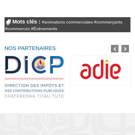
Mots clés :
#
animations commerciales
#
commerçants
#
commerces
#
Événements
NOS PARTENAIRES