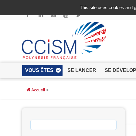
Aller au contenu principal
This site uses cookies and g
VOUS ÊTES
SE LANCER
SE DÉVELO
Accueil
>