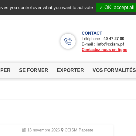
Facebook (Customer Chat) is disabled.
✓ Allow
ives you control over what you want to activate
✓ OK, accept all
CONTACT
Téléphone :
40 47 27 00
E-mail :
info@ccism.pf
Contactez-nous en ligne
PPER
SE FORMER
EXPORTER
VOS FORMALITÉS
13 novembre 2026
CCISM Papeete