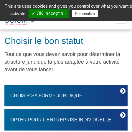
Aller au contenu principal
Facebook (Customer Chat) is disabled.
✓ Allow
This site uses cookies and gives you control over what you want t
activate
✓ OK, accept all
Privacy policy
Personalize
Dépli
la
Navig
Choisir le bon statut
Tout ce que vous devez savoir pour déterminer la
structure juridique la plus adaptée à votre activité
avant de vous lancer.
CHOISIR SA FORME JURIDIQUE
OPTER POUR L'ENTREPRISE INDIVIDUELLE